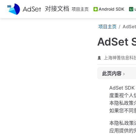
跳
对接文档
项目主页
Android SDK
至
主
项目主页
AdSe
要
內
AdSet
容
上海神蓍信息科
此页内容
一、隐私政策的修
AdSet 
二、隐私政策的适
度重视个人
三、我们如何收集
本隐私政策
(1). 获取设备ID
如果您不同
(2). 获取广告相
本隐私政策适
(3). 获取设备应
应用提供的
(4). 存储收集的