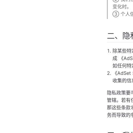
变化时。
③ 个人
二、隐
除某些特
成 《Ad
如任何特
《AdS
收集的信
隐私政策要
管辖。若有
那这些条款
务而导致的