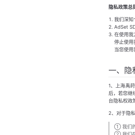
(5). 保证收集
隐私政策总
(6). 如何收集
我们深知
(7). SDK个人
AdSe
四、第三方SDK
在使用我
(1). 趣盟SDK
停止使用
五、您的信息权利
当您使用
六、未成年人保护
七、如何联系我们
一、隐
八、其他
1、上海禹
后，若您继
台隐私权政
2、对于隐
① 我们
② 我们