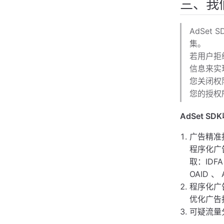
三、我
AdSe
集。
若用户拒
信息来实
您关闭权
您的授权
AdSet 
广告精准
程序化广
取：IDF
OAID 、
程序化广
优化广告
可疑流量分