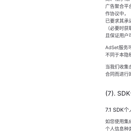
广告聚合平
作协议中，
已要求其承
（必要时获
且保证用户
AdSet
不同于本隐
当我们收集
合同而进行
(7). 
7.1 SD
如您使用集
个人信息种