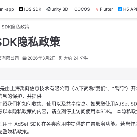
uni-app
IOS SDK
unity 3D
COCOS
Flutter
H5 AP
t SDK隐私政策
 SDK隐私政策
技有限公司
2026年3月2日
大约 24 分钟
订与更新
SDK 是由上海禹莳信息技术有限公司（以下简称“我们”、“禹莳”）
用范围及法律
信息的保护，并提供
与使用您的个人信息
介绍我们将如何收集、使用以及共享信息。如果您使用AdSet 
意以本隐私政策的内容，请立刻停止访问使用本SDK。 本隐私
关行为数据
用于 AdSet SDK 在各类应用中提供的广告服务功能。若您
用安装列表
完整隐私政策。
用户信息